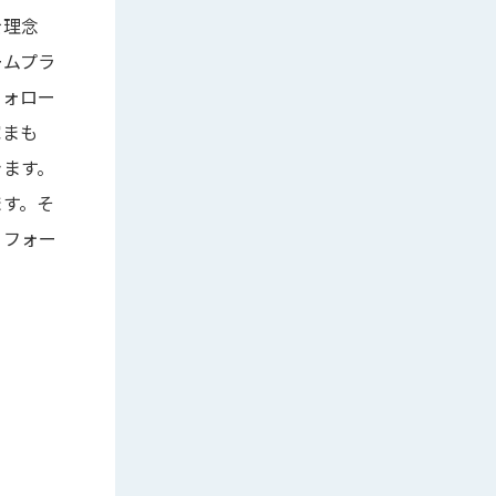
を理念
ームプラ
フォロー
家まも
きます。
ます。そ
リフォー