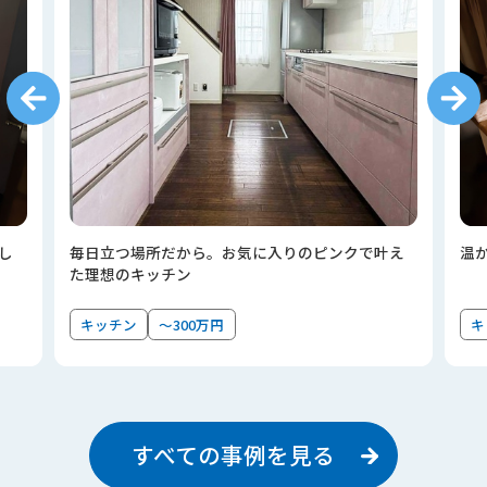
し
毎日立つ場所だから。お気に入りのピンクで叶え
温
た理想のキッチン
キッチン
～300万円
キ
すべての事例を見る