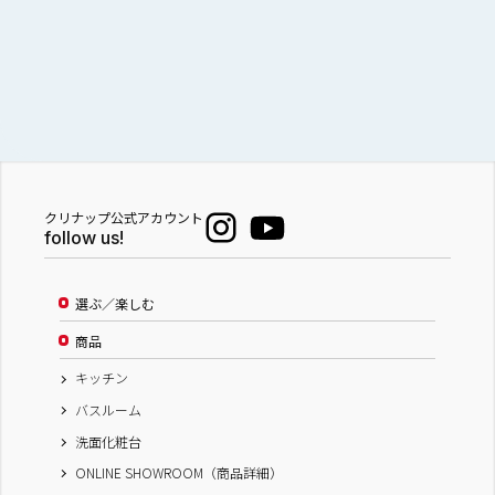
（株）匠工房 リフォームフェア
滋賀県
株式会社 匠工房
株式会社 匠工房
株式会社 匠工房
株式会社 匠工房
クリナップ公式アカウント
株式会社 匠工房
follow us!
匠工房ショールーム
選ぶ／楽しむ
商品
キッチン
バスルーム
洗面化粧台
ONLINE SHOWROOM（商品詳細）