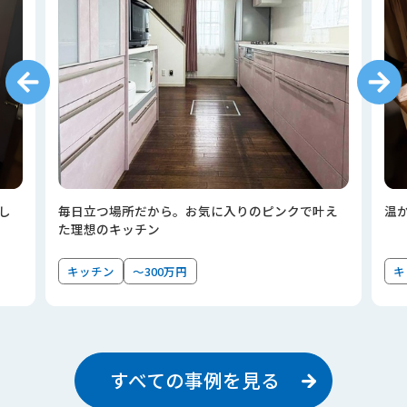
し
毎日立つ場所だから。お気に入りのピンクで叶え
温
た理想のキッチン
キッチン
～300万円
キ
すべての事例を見る