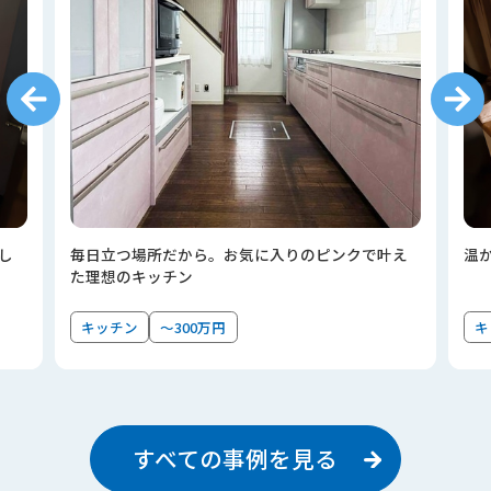
し
毎日立つ場所だから。お気に入りのピンクで叶え
温
た理想のキッチン
キッチン
～300万円
キ
すべての事例を見る