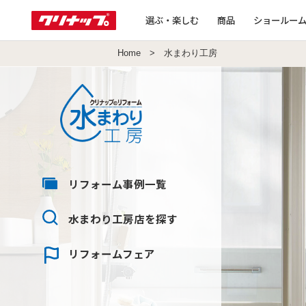
選ぶ・楽しむ
商品
ショールー
Home
> 水まわり工房
リフォーム
事例一覧
水まわり工房店
を探す
リフォーム
フェア