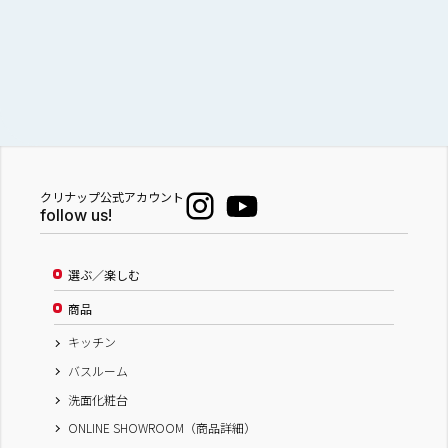
（株）匠工房 リフォームフェア
滋賀県
株式会社 匠工房
株式会社 匠工房
株式会社 匠工房
株式会社 匠工房
クリナップ公式アカウント
株式会社 匠工房
follow us!
匠工房ショールーム
選ぶ／楽しむ
商品
キッチン
バスルーム
洗面化粧台
ONLINE SHOWROOM（商品詳細）