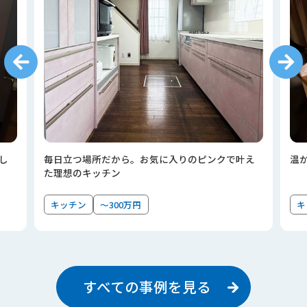
し
毎日立つ場所だから。お気に入りのピンクで叶え
温
た理想のキッチン
キッチン
～300万円
キ
すべての事例を見る