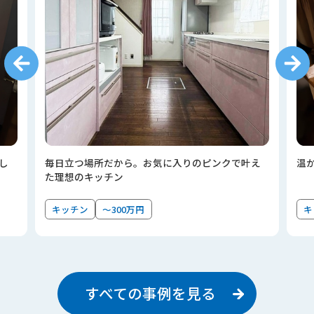
し
毎日立つ場所だから。お気に入りのピンクで叶え
温
た理想のキッチン
キッチン
～300万円
キ
すべての事例を見る