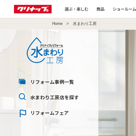
選ぶ・楽しむ
商品
ショールー
Home
> 水まわり工房
リフォーム
事例一覧
水まわり工房店
を探す
リフォーム
フェア