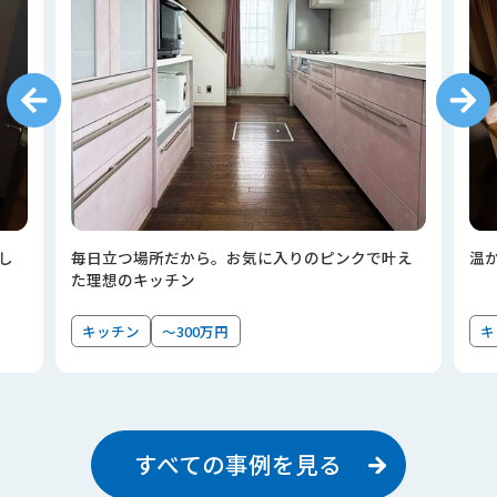
し
毎日立つ場所だから。お気に入りのピンクで叶え
温
た理想のキッチン
キッチン
～300万円
キ
すべての事例を見る