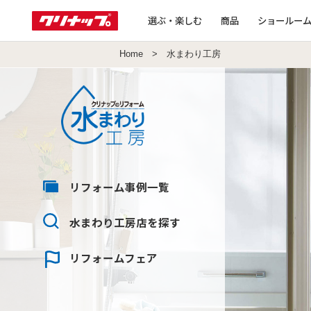
選ぶ・楽しむ
商品
ショールー
Home
> 水まわり工房
リフォーム
事例一覧
水まわり工房店
を探す
リフォーム
フェア