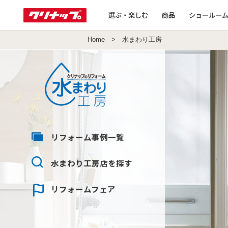
選ぶ・楽しむ
商品
ショールー
Home
> 水まわり工房
リフォーム
事例一覧
水まわり工房店
を探す
リフォーム
フェア