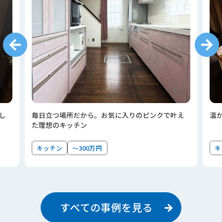
し
毎日立つ場所だから。お気に入りのピンクで叶え
温
た理想のキッチン
キッチン
～300万円
キ
すべての事例を見る