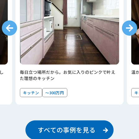
し
毎日立つ場所だから。お気に入りのピンクで叶え
温
た理想のキッチン
キッチン
～300万円
キ
すべての事例を見る