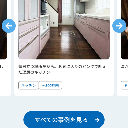
し
毎日立つ場所だから。お気に入りのピンクで叶え
温
た理想のキッチン
キッチン
～300万円
キ
すべての事例を見る