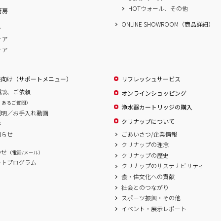
HOTウォール、その他
厨房
ONLINE SHOWROOM（商品詳細）
ム
ィア
ィア
様向け（サポートメニュー）
リフレッシュサービス
相談、ご依頼
オンラインショッピング
くあるご質問）
浄水器カートリッジの購入
説明／お手入れ動画
クリナップについて
書
ごあいさつ/企業情報
知らせ
クリナップの理念
わせ
（電話/メール）
クリナップの歴史
ートプログラム
クリナップのサステナビリティ
食・住文化への貢献
社会とのつながり
スポーツ振興・その他
イベント・展示レポート