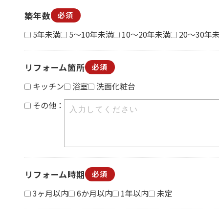
築年数
必須
5年未満
5～10年未満
10～20年未満
20～30年
リフォーム箇所
必須
キッチン
浴室
洗面化粧台
その他：
リフォーム時期
必須
3ヶ月以内
6か月以内
1年以内
未定