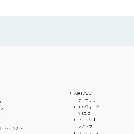
洗面化粧台
ティアリス
ロ
エルヴィータ
ィア
S［エス］
ラ
ファンシオ
ィ
ラクトワ
ョナルキッチン
BGAシリーズ
A