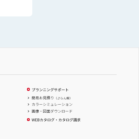
プランニングサポート
簡易お見積り
（ぷらん館）
カラーシミュレーション
画像・図面ダウンロード
WEBカタログ・カタログ請求