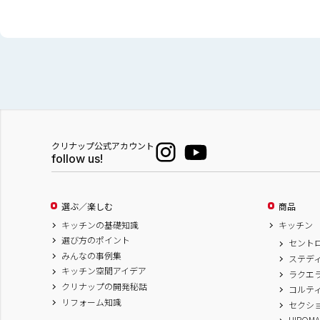
クリナップ公式アカウント
follow us!
選ぶ／楽しむ
商品
キッチンの基礎知識
キッチン
選び方のポイント
セント
みんなの事例集
ステデ
キッチン空間アイデア
ラクエ
クリナップの開発秘話
コルテ
リフォーム知識
セクシ
HIROM