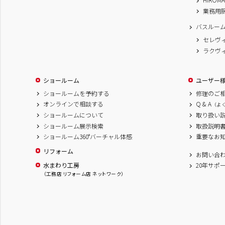
業務用
バスルー
セレヴ
ラクヴ
ショールーム
ユーザー
ショールームを予約する
修理のご
オンラインで相談する
Q & A
（よ
ショールームについて
取り扱い
ショールーム展示検索
取扱説明
ショールーム360°バーチャル体感
重要なお
リフォーム
お問い合
水まわり工房
20年サポ
（工務店 リフォーム店 ネットワーク）