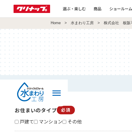
選ぶ・楽しむ
商品
ショールー
Home
>
水まわり工房
> 株式会社 板阪
お住まいのタイプ
必須
戸建て
マンション
その他