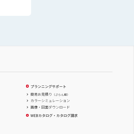
プランニングサポート
簡易お見積り
（ぷらん館）
カラーシミュレーション
画像・図面ダウンロード
WEBカタログ・カタログ請求