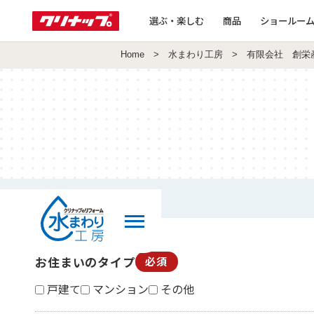
選ぶ・楽しむ
商品
ショールー
Home
>
水まわり工房
> 有限会社 創栄
お住まいのタイプ
必須
戸建て
マンション
その他