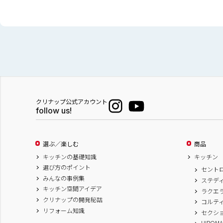
クリナップ公式アカウント
follow us!
選ぶ／楽しむ
商品
キッチンの基礎知識
キッチン
選び方のポイント
セント
みんなの事例集
ステデ
キッチン空間アイデア
ラクエ
クリナップの開発秘話
コルテ
リフォーム知識
セクシ
HIROM