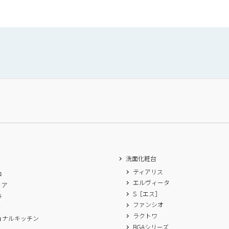
洗面化粧台
ティアリス
ロ
エルヴィータ
ィア
S［エス］
ラ
ファンシオ
ィ
ラクトワ
ョナルキッチン
BGAシリーズ
A