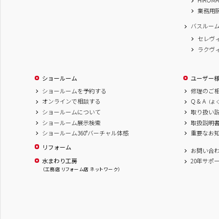
業務用
バスルー
セレヴ
ラクヴ
ショールーム
ユーザー
ショールームを予約する
修理のご
オンラインで相談する
Q & A
（よ
ショールームについて
取り扱い
ショールーム展示検索
取扱説明
ショールーム360°バーチャル体感
重要なお
リフォーム
お問い合
水まわり工房
20年サポ
（工務店 リフォーム店 ネットワーク）