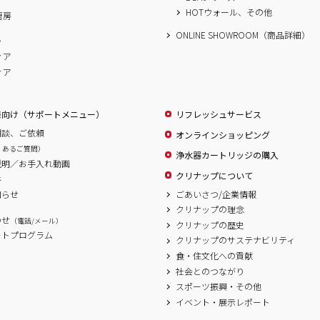
HOTウォール、その他
厨房
ONLINE SHOWROOM（商品詳細）
ム
ィア
ィア
様向け（サポートメニュー）
リフレッシュサービス
相談、ご依頼
オンラインショッピング
くあるご質問）
浄水器カートリッジの購入
説明／お手入れ動画
クリナップについて
書
ごあいさつ/企業情報
知らせ
クリナップの理念
わせ
（電話/メール）
クリナップの歴史
ートプログラム
クリナップのサステナビリティ
食・住文化への貢献
社会とのつながり
スポーツ振興・その他
イベント・展示レポート