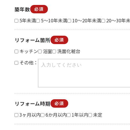
築年数
必須
5年未満
5～10年未満
10～20年未満
20～30年
リフォーム箇所
必須
キッチン
浴室
洗面化粧台
その他：
リフォーム時期
必須
3ヶ月以内
6か月以内
1年以内
未定