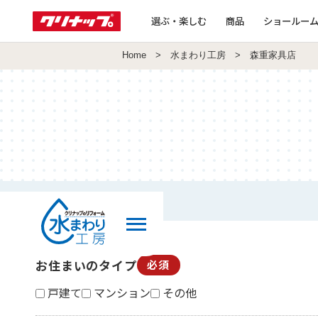
選ぶ・楽しむ
商品
ショールー
Home
>
水まわり工房
> 森重家具店
お住まいのタイプ
必須
戸建て
マンション
その他