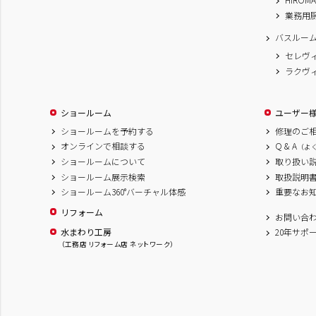
業務用
バスルー
セレヴ
ラクヴ
ショールーム
ユーザー
ショールームを予約する
修理のご
オンラインで相談する
Q & A
（よ
ショールームについて
取り扱い
ショールーム展示検索
取扱説明
ショールーム360°バーチャル体感
重要なお
リフォーム
お問い合
水まわり工房
20年サポ
（工務店 リフォーム店 ネットワーク）