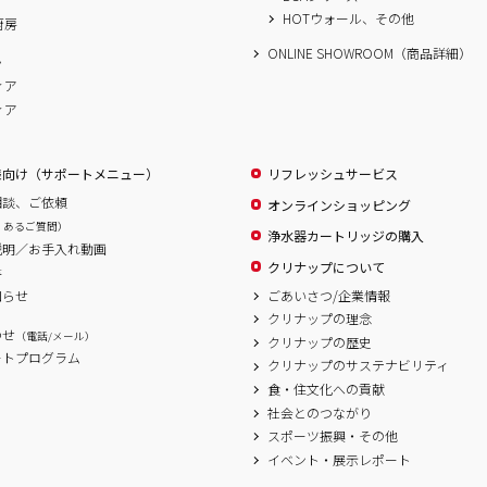
HOTウォール、その他
厨房
ONLINE SHOWROOM（商品詳細）
ム
ィア
ィア
様向け（サポートメニュー）
リフレッシュサービス
相談、ご依頼
オンラインショッピング
くあるご質問）
浄水器カートリッジの購入
説明／お手入れ動画
クリナップについて
書
ごあいさつ/企業情報
知らせ
クリナップの理念
わせ
（電話/メール）
クリナップの歴史
ートプログラム
クリナップのサステナビリティ
食・住文化への貢献
社会とのつながり
スポーツ振興・その他
イベント・展示レポート