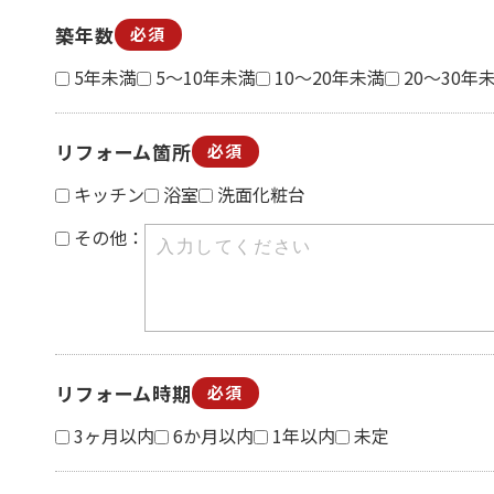
築年数
必須
5年未満
5～10年未満
10～20年未満
20～30年
リフォーム箇所
必須
キッチン
浴室
洗面化粧台
その他：
リフォーム時期
必須
3ヶ月以内
6か月以内
1年以内
未定