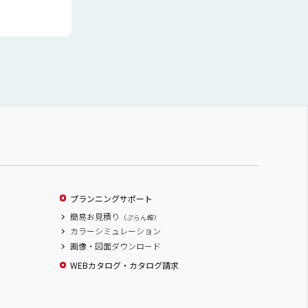
プランニングサポート
簡易お見積り
（ぷらん館）
カラーシミュレーション
画像・図面ダウンロード
WEBカタログ・カタログ請求