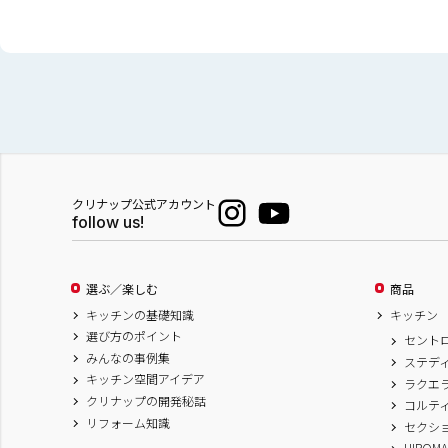
クリナップ公式アカウント
follow us!
選ぶ／楽しむ
商品
キッチンの基礎知識
キッチン
選び方のポイント
セント
みんなの事例集
ステデ
キッチン空間アイデア
ラクエ
クリナップの開発秘話
コルテ
リフォーム知識
セクシ
HIROM