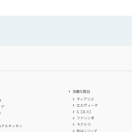
洗面化粧台
ティアリス
ロ
エルヴィータ
ィア
S［エス］
ラ
ファンシオ
ィ
ラクトワ
ョナルキッチン
BGAシリーズ
A