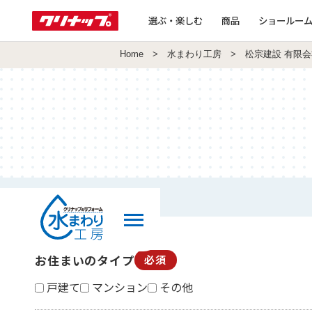
選ぶ・楽しむ
商品
ショールー
Home
>
水まわり工房
> 松宗建設 有限会
お住まいのタイプ
必須
戸建て
マンション
その他