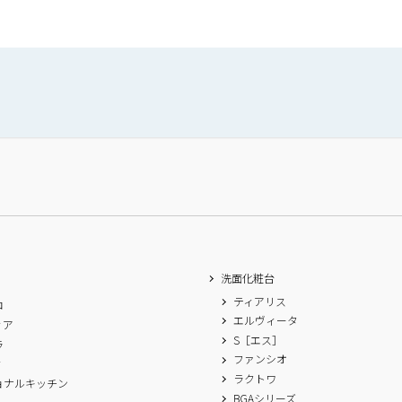
洗面化粧台
ティアリス
ロ
エルヴィータ
ィア
S［エス］
ラ
ファンシオ
ィ
ラクトワ
ョナルキッチン
BGAシリーズ
A