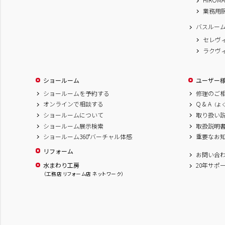
業務用
バスルー
セレヴ
ラクヴ
ショールーム
ユーザー
ショールームを予約する
修理のご
オンラインで相談する
Q & A
（よ
ショールームについて
取り扱い
ショールーム展示検索
取扱説明
ショールーム360°バーチャル体感
重要なお
リフォーム
お問い合
水まわり工房
20年サポ
（工務店 リフォーム店 ネットワーク）