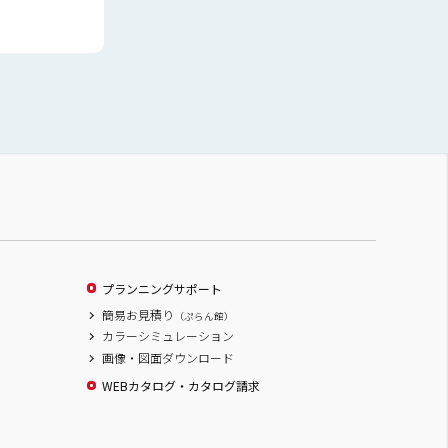
プランニングサポート
簡易お見積り
（ぷらん館）
カラーシミュレーション
画像・図面ダウンロード
WEBカタログ・カタログ請求