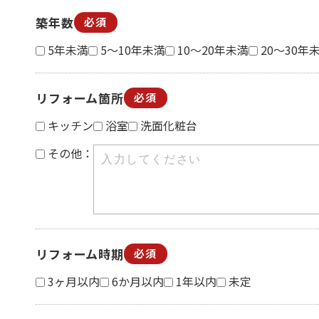
築年数
必須
5年未満
5～10年未満
10～20年未満
20～30年
リフォーム箇所
必須
キッチン
浴室
洗面化粧台
その他：
リフォーム時期
必須
3ヶ月以内
6か月以内
1年以内
未定