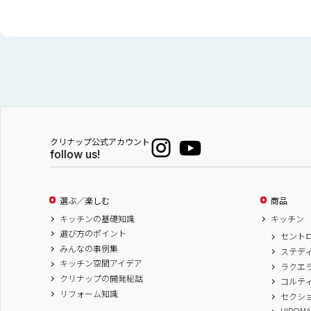
クリナップ公式アカウント
follow us!
選ぶ／楽しむ
商品
キッチンの基礎知識
キッチン
選び方のポイント
セント
みんなの事例集
ステデ
キッチン空間アイデア
ラクエ
クリナップの開発秘話
コルテ
リフォーム知識
セクシ
HIROM