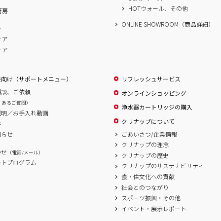
HOTウォール、その他
厨房
ONLINE SHOWROOM（商品詳細）
ム
ィア
ィア
様向け（サポートメニュー）
リフレッシュサービス
相談、ご依頼
オンラインショッピング
くあるご質問）
浄水器カートリッジの購入
説明／お手入れ動画
クリナップについて
書
ごあいさつ/企業情報
知らせ
クリナップの理念
わせ
（電話/メール）
クリナップの歴史
ートプログラム
クリナップのサステナビリティ
食・住文化への貢献
社会とのつながり
スポーツ振興・その他
イベント・展示レポート