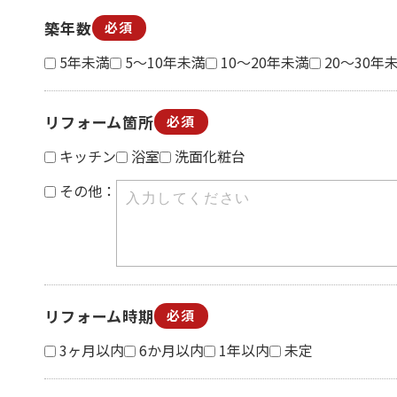
築年数
必須
5年未満
5～10年未満
10～20年未満
20～30年
リフォーム箇所
必須
キッチン
浴室
洗面化粧台
その他：
リフォーム時期
必須
3ヶ月以内
6か月以内
1年以内
未定