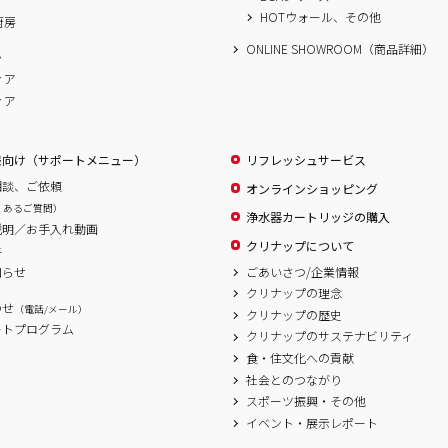
HOTウォール、その他
厨房
ONLINE SHOWROOM（商品詳細）
ム
ィア
ィア
様向け（サポートメニュー）
リフレッシュサービス
相談、ご依頼
オンラインショッピング
くあるご質問）
浄水器カートリッジの購入
説明／お手入れ動画
クリナップについて
書
ごあいさつ/企業情報
知らせ
クリナップの理念
わせ
（電話/メール）
クリナップの歴史
ートプログラム
クリナップのサステナビリティ
食・住文化への貢献
社会とのつながり
スポーツ振興・その他
イベント・展示レポート