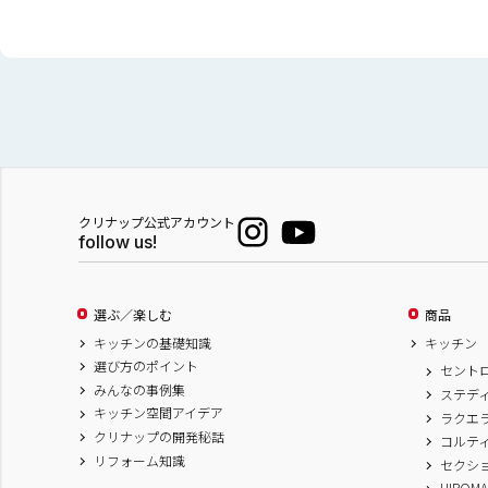
クリナップ公式アカウント
follow us!
選ぶ／楽しむ
商品
キッチンの基礎知識
キッチン
選び方のポイント
セント
みんなの事例集
ステデ
キッチン空間アイデア
ラクエ
クリナップの開発秘話
コルテ
リフォーム知識
セクシ
HIROM