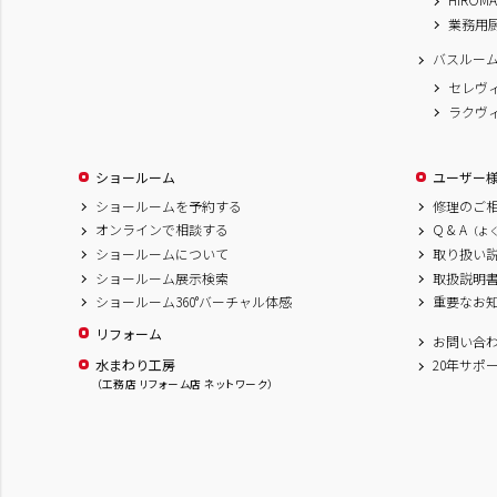
業務用
バスルー
セレヴ
ラクヴ
ショールーム
ユーザー
ショールームを予約する
修理のご
オンラインで相談する
Q & A
（よ
ショールームについて
取り扱い
ショールーム展示検索
取扱説明
ショールーム360°バーチャル体感
重要なお
リフォーム
お問い合
水まわり工房
20年サポ
（工務店 リフォーム店 ネットワーク）