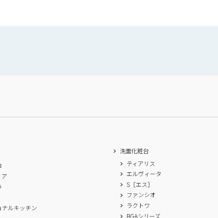
洗面化粧台
ティアリス
ロ
エルヴィータ
ィア
S［エス］
ラ
ファンシオ
ィ
ラクトワ
ョナルキッチン
BGAシリーズ
A