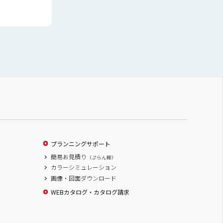
プランニングサポート
簡易お見積り
（ぷらん館）
カラーシミュレーション
画像・図面ダウンロード
WEBカタログ・カタログ請求