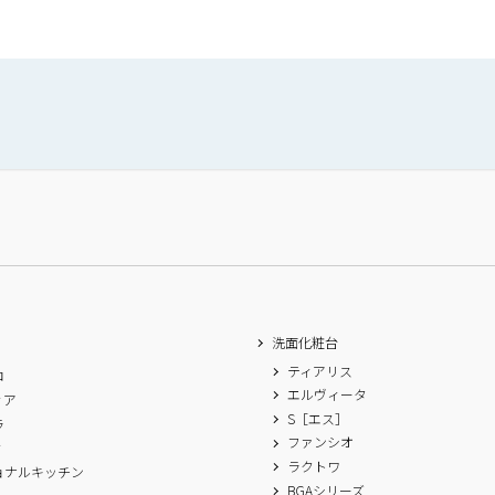
洗面化粧台
ティアリス
ロ
エルヴィータ
ィア
S［エス］
ラ
ファンシオ
ィ
ラクトワ
ョナルキッチン
BGAシリーズ
A