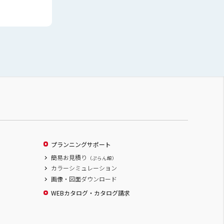
プランニングサポート
簡易お見積り
（ぷらん館）
カラーシミュレーション
画像・図面ダウンロード
WEBカタログ・カタログ請求