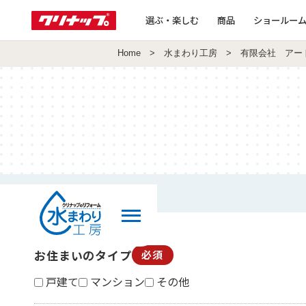
選ぶ・楽しむ
商品
ショールー
Home
>
水まわり工房
> 有限会社 アー
お住まいのタイプ
必須
戸建て
マンション
その他