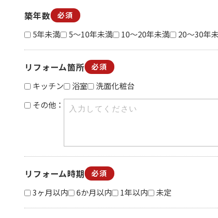
築年数
必須
5年未満
5～10年未満
10～20年未満
20～30年
リフォーム箇所
必須
キッチン
浴室
洗面化粧台
その他：
リフォーム時期
必須
3ヶ月以内
6か月以内
1年以内
未定