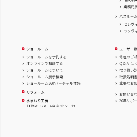
業務用
バスルー
セレヴ
ラクヴ
ショールーム
ユーザー
ショールームを予約する
修理のご
オンラインで相談する
Q & A
（よ
ショールームについて
取り扱い
ショールーム展示検索
取扱説明
ショールーム360°バーチャル体感
重要なお
リフォーム
お問い合
水まわり工房
20年サポ
（工務店 リフォーム店 ネットワーク）