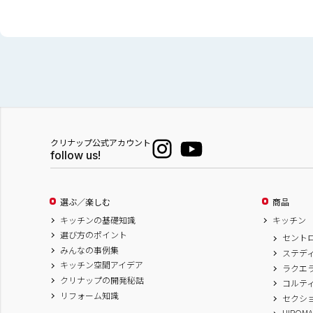
クリナップ公式アカウント
follow us!
選ぶ／楽しむ
商品
キッチンの基礎知識
キッチン
選び方のポイント
セント
みんなの事例集
ステデ
キッチン空間アイデア
ラクエ
クリナップの開発秘話
コルテ
リフォーム知識
セクシ
HIROM