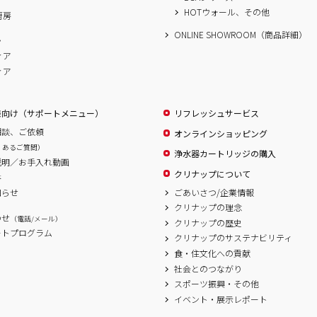
HOTウォール、その他
厨房
ONLINE SHOWROOM（商品詳細）
ム
ィア
ィア
様向け（サポートメニュー）
リフレッシュサービス
相談、ご依頼
オンラインショッピング
くあるご質問）
浄水器カートリッジの購入
説明／お手入れ動画
クリナップについて
書
ごあいさつ/企業情報
知らせ
クリナップの理念
わせ
（電話/メール）
クリナップの歴史
ートプログラム
クリナップのサステナビリティ
食・住文化への貢献
社会とのつながり
スポーツ振興・その他
イベント・展示レポート