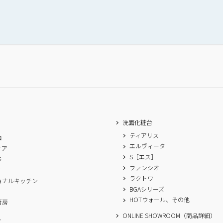
洗面化粧台
ティアリス
ロ
エルヴィータ
ィア
S［エス］
ラ
ファンシオ
ィ
ラクトワ
ョナルキッチン
BGAシリーズ
A
HOTウォール、その他
厨房
ONLINE SHOWROOM（商品詳細）
ム