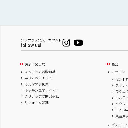
クリナップ公式アカウント
follow us!
選ぶ／楽しむ
商品
キッチンの基礎知識
キッチン
選び方のポイント
セント
みんなの事例集
ステデ
キッチン空間アイデア
ラクエ
クリナップの開発秘話
コルテ
リフォーム知識
セクシ
HIROM
業務用
バスルー