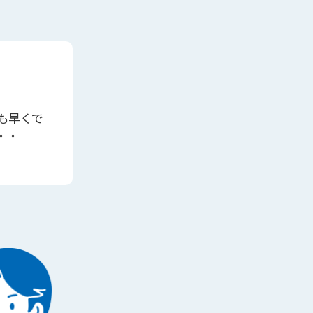
も早くで
・・