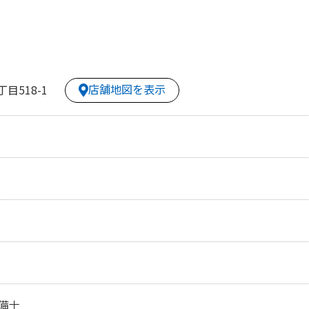
店舗地図を表示
目518-1
備士