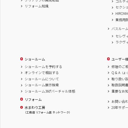
コルテ
リフォーム知識
セクシ
HIROM
業務用
バスルー
セレヴ
ラクヴ
ショールーム
ユーザー
ショールームを予約する
修理のご
オンラインで相談する
Q & A
（よ
ショールームについて
取り扱い
ショールーム展示検索
取扱説明
ショールーム360°バーチャル体感
重要なお
リフォーム
お問い合
水まわり工房
20年サポ
（工務店 リフォーム店 ネットワーク）