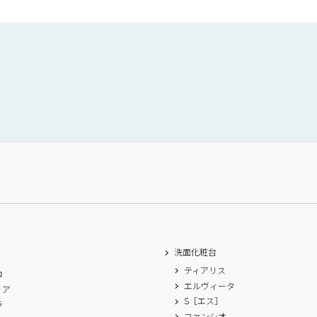
洗面化粧台
ティアリス
ロ
エルヴィータ
ィア
S［エス］
ラ
ファンシオ