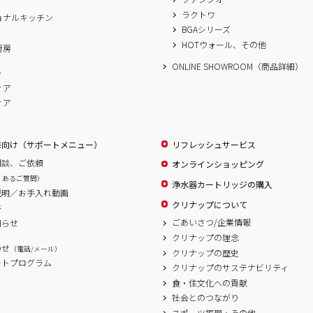
ィ
ラクトワ
ョナルキッチン
BGAシリーズ
A
HOTウォール、その他
厨房
ONLINE SHOWROOM（商品詳細）
ム
ィア
ィア
様向け（サポートメニュー）
リフレッシュサービス
相談、ご依頼
オンラインショッピング
くあるご質問）
浄水器カートリッジの購入
説明／お手入れ動画
クリナップについて
書
ごあいさつ/企業情報
知らせ
クリナップの理念
わせ
（電話/メール）
クリナップの歴史
ートプログラム
クリナップのサステナビリティ
食・住文化への貢献
社会とのつながり
スポーツ振興・その他