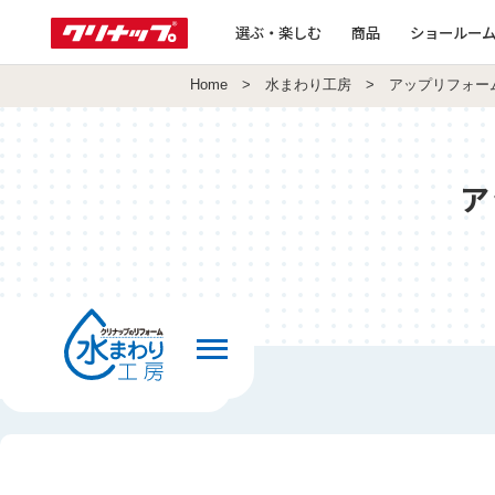
選ぶ・楽しむ
商品
ショールー
Home
>
水まわり工房
> アップリフォー
ア
前の画面へ戻る