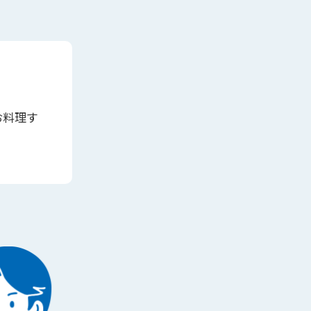
お料理す
。