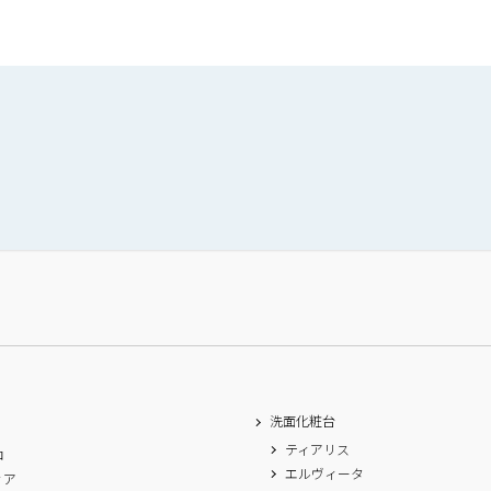
洗面化粧台
ティアリス
ロ
エルヴィータ
ィア