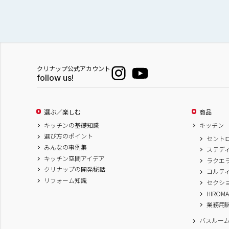
クリナップ公式アカウント
follow us!
選ぶ／楽しむ
商品
キッチンの基礎知識
キッチン
選び方のポイント
セント
みんなの事例集
ステデ
キッチン空間アイデア
ラクエ
クリナップの開発秘話
コルテ
リフォーム知識
セクシ
HIROM
業務用
バスルー