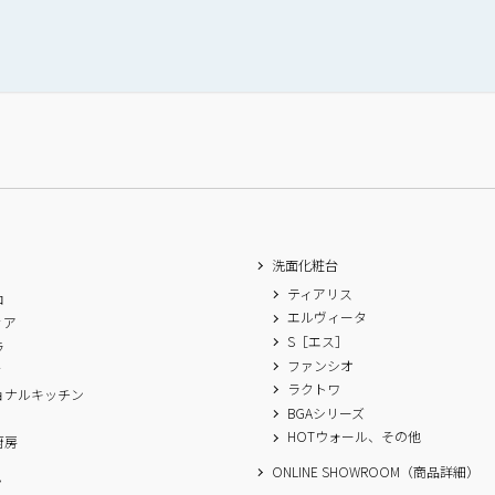
洗面化粧台
ティアリス
ロ
エルヴィータ
ィア
S［エス］
ラ
ファンシオ
ィ
ラクトワ
ョナルキッチン
BGAシリーズ
A
HOTウォール、その他
厨房
ONLINE SHOWROOM（商品詳細）
ム