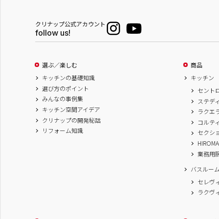
クリナップ公式アカウント
follow us!
選ぶ／楽しむ
商品
キッチンの基礎知識
キッチン
選び方のポイント
セント
みんなの事例集
ステデ
キッチン空間アイデア
ラクエ
クリナップの開発秘話
コルテ
リフォーム知識
セクシ
HIROM
業務用
バスルー
セレヴ
ラクヴ