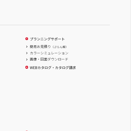
プランニングサポート
簡易お見積り
（ぷらん館）
カラーシミュレーション
画像・図面ダウンロード
WEBカタログ・カタログ請求