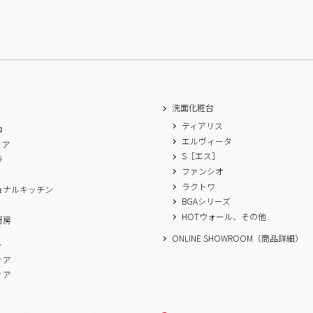
洗面化粧台
ティアリス
ロ
エルヴィータ
ィア
S［エス］
ラ
ファンシオ
ィ
ラクトワ
ョナルキッチン
BGAシリーズ
A
HOTウォール、その他
厨房
ONLINE SHOWROOM（商品詳細）
ム
ィア
ィア