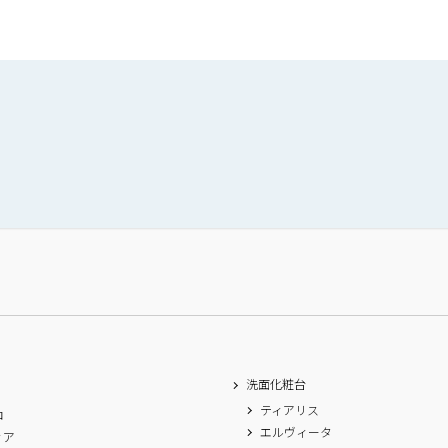
洗面化粧台
ティアリス
ロ
エルヴィータ
ィア