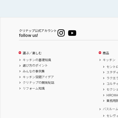
クリナップ公式アカウント
follow us!
選ぶ／楽しむ
商品
キッチンの基礎知識
キッチン
選び方のポイント
セント
みんなの事例集
ステデ
キッチン空間アイデア
ラクエ
クリナップの開発秘話
コルテ
リフォーム知識
セクシ
HIROM
業務用
バスルー
セレヴ