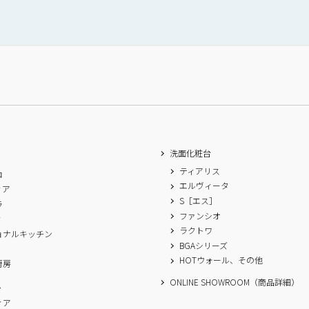
洗面化粧台
ティアリス
ロ
エルヴィータ
ィア
S［エス］
ラ
ファンシオ
ィ
ラクトワ
ョナルキッチン
BGAシリーズ
A
HOTウォール、その他
厨房
ONLINE SHOWROOM（商品詳細）
ム
ィア