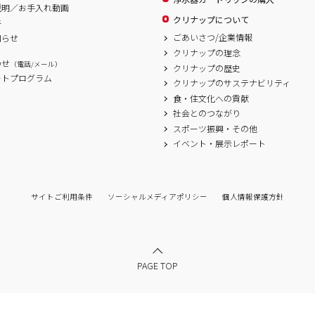
説明／お手入れ動画
クリナップについて
書
ごあいさつ/企業情報
知らせ
クリナップの理念
わせ
（電話/メール）
クリナップの歴史
ートプログラム
クリナップのサステナビリティ
食・住文化への貢献
社会とのつながり
スポーツ振興・その他
イベント・展示レポート
サイトご利用条件
ソーシャルメディアポリシー
個人情報保護方針
PAGE TOP