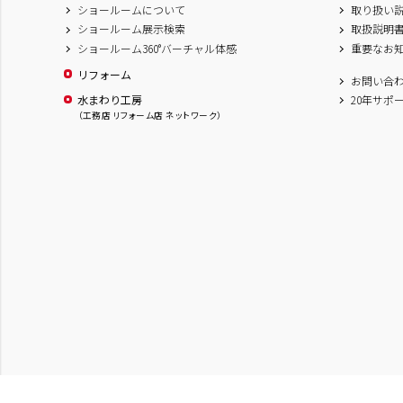
ショールームについて
取り扱い
ショールーム展示検索
取扱説明
ショールーム360°バーチャル体感
重要なお
リフォーム
お問い合
水まわり工房
20年サポ
（工務店 リフォーム店 ネットワーク）