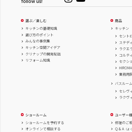
follow us!
選ぶ／楽しむ
商品
キッチンの基礎知識
キッチン
選び方のポイント
セント
みんなの事例集
ステデ
キッチン空間アイデア
ラクエ
クリナップの開発秘話
コルテ
リフォーム知識
セクシ
HIROM
業務用
バスルー
セレヴ
ラクヴ
ショールーム
ユーザー
ショールームを予約する
修理のご
オンラインで相談する
Q & A
（よ