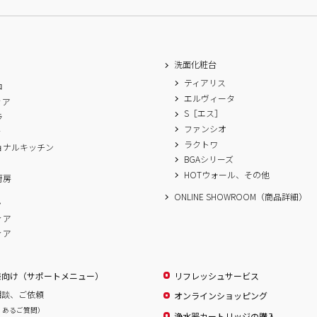
洗面化粧台
ティアリス
ロ
エルヴィータ
ィア
S［エス］
ラ
ファンシオ
ィ
ラクトワ
ョナルキッチン
BGAシリーズ
A
HOTウォール、その他
厨房
ONLINE SHOWROOM（商品詳細）
ム
ィア
ィア
様向け（サポートメニュー）
リフレッシュサービス
相談、ご依頼
オンラインショッピング
くあるご質問）
浄水器カートリッジの購入