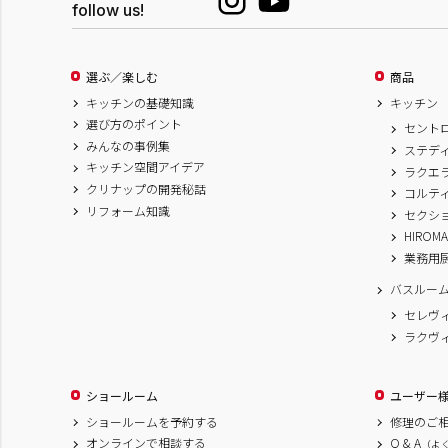
follow us!
選ぶ／楽しむ
商品
キッチンの基礎知識
キッチン
選び方のポイント
セント
みんなの事例集
ステデ
キッチン空間アイデア
ラクエ
クリナップの開発秘話
コルテ
リフォーム知識
セクシ
HIROM
業務用
バスルー
セレヴ
ラクヴ
ショールーム
ユーザー
ショールームを予約する
修理のご
オンラインで相談する
Q & A
（よ