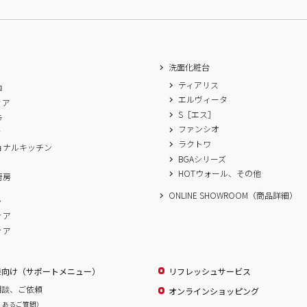
洗面化粧台
ティアリス
ロ
エルヴィータ
ィア
S［エス］
ラ
ファンシオ
ィ
ラクトワ
ョナルキッチン
BGAシリーズ
A
HOTウォール、その他
厨房
ONLINE SHOWROOM（商品詳細）
ム
ィア
ィア
様向け（サポートメニュー）
リフレッシュサービス
相談、ご依頼
オンラインショッピング
くあるご質問）