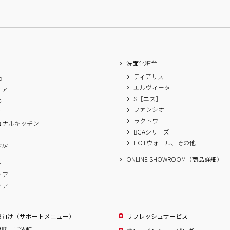
洗面化粧台
ティアリス
ロ
エルヴィータ
ィア
S［エス］
ラ
ファンシオ
ィ
ラクトワ
ョナルキッチン
BGAシリーズ
A
HOTウォール、その他
厨房
ONLINE SHOWROOM（商品詳細）
ム
ィア
ィア
様向け（サポートメニュー）
リフレッシュサービス
相談、ご依頼