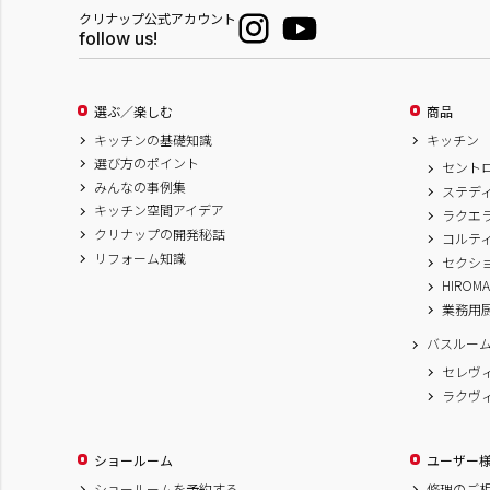
クリナップ公式アカウント
follow us!
選ぶ／楽しむ
商品
キッチンの基礎知識
キッチン
選び方のポイント
セント
みんなの事例集
ステデ
キッチン空間アイデア
ラクエ
クリナップの開発秘話
コルテ
リフォーム知識
セクシ
HIROM
業務用
バスルー
セレヴ
ラクヴ
ショールーム
ユーザー
ショールームを予約する
修理のご