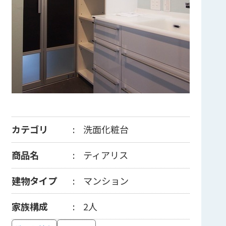
カテゴリ
洗面化粧台
商品名
ティアリス
建物タイプ
マンション
家族構成
2人