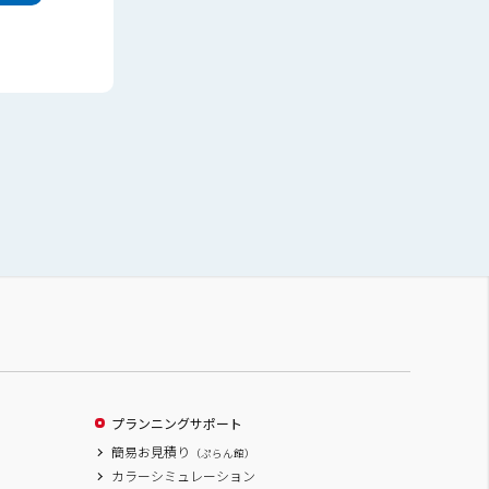
プランニングサポート
簡易お見積り
（ぷらん館）
カラーシミュレーション