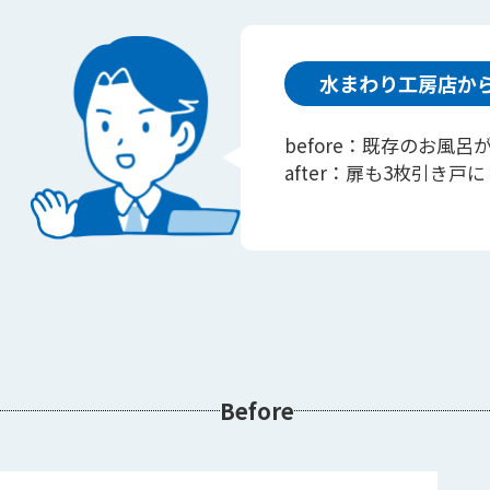
水まわり工房店か
before：既存のお風
after：扉も3枚引き
Before