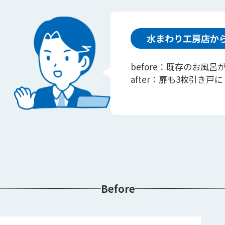
水まわり工房店か
before：既存のお風
after：扉も3枚引き
Before