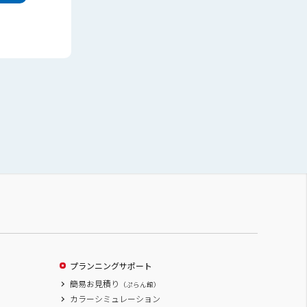
プランニングサポート
簡易お見積り
（ぷらん館）
カラーシミュレーション