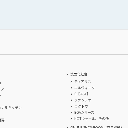
洗面化粧台
ティアリス
ロ
エルヴィータ
ィア
S［エス］
ラ
ファンシオ
ィ
ラクトワ
ョナルキッチン
BGAシリーズ
A
HOTウォール、その他
厨房
ONLINE SHOWROOM（商品詳細）