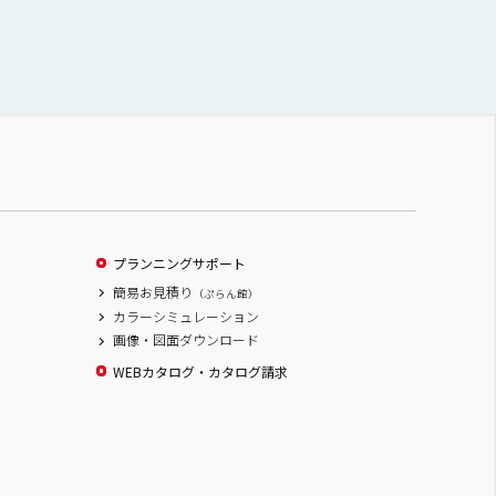
プランニングサポート
簡易お見積り
（ぷらん館）
カラーシミュレーション
画像・図面ダウンロード
WEBカタログ・カタログ請求