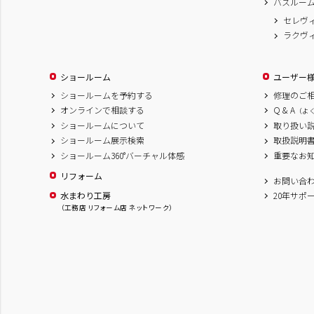
バスルー
セレヴ
ラクヴ
ショールーム
ユーザー
ショールームを予約する
修理のご
オンラインで相談する
Q & A
（よ
ショールームについて
取り扱い
ショールーム展示検索
取扱説明
ショールーム360°バーチャル体感
重要なお
リフォーム
お問い合
水まわり工房
20年サポ
（工務店 リフォーム店 ネットワーク）