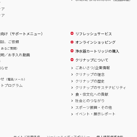
ム
ィア
ィア
様向け（サポートメニュー）
リフレッシュサービス
相談、ご依頼
オンラインショッピング
くあるご質問）
浄水器カートリッジの購入
説明／お手入れ動画
クリナップについて
書
ごあいさつ/企業情報
知らせ
クリナップの理念
わせ
（電話/メール）
クリナップの歴史
ートプログラム
クリナップのサステナビリティ
食・住文化への貢献
社会とのつながり
スポーツ振興・その他
イベント・展示レポート
サイトご利用条件
ソーシャルメディアポリシー
個人情報保護方針