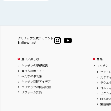
クリナップ公式アカウント
follow us!
選ぶ／楽しむ
商品
キッチンの基礎知識
キッチン
選び方のポイント
セント
みんなの事例集
ステデ
キッチン空間アイデア
ラクエ
クリナップの開発秘話
コルテ
リフォーム知識
セクシ
HIROM
業務用