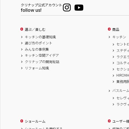
クリナップ公式アカウント
follow us!
選ぶ／楽しむ
商品
キッチンの基礎知識
キッチン
選び方のポイント
セント
みんなの事例集
ステデ
キッチン空間アイデア
ラクエ
クリナップの開発秘話
コルテ
リフォーム知識
セクシ
HIROM
業務用
バスルー
セレヴ
ラクヴ
ショールーム
ユーザー
ショールームを予約する
修理のご