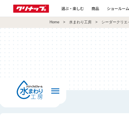
選ぶ・楽しむ
商品
ショールー
Home
>
水まわり工房
> シーダークリエ
前の画面へ戻る