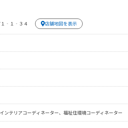
店舗地図を表示
町１‐１‐３４
、インテリアコーディネーター、福祉住環境コーディネーター