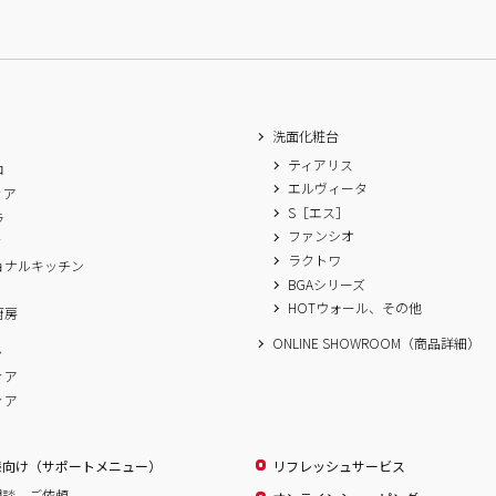
洗面化粧台
ティアリス
ロ
エルヴィータ
ィア
S［エス］
ラ
ファンシオ
ィ
ラクトワ
ョナルキッチン
BGAシリーズ
A
HOTウォール、その他
厨房
ONLINE SHOWROOM（商品詳細）
ム
ィア
ィア
様向け（サポートメニュー）
リフレッシュサービス
相談、ご依頼