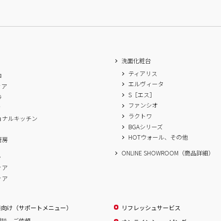
洗面化粧台
ティアリス
ロ
エルヴィータ
ィア
S［エス］
ラ
ファンシオ
ィ
ラクトワ
ョナルキッチン
BGAシリーズ
A
HOTウォール、その他
厨房
ONLINE SHOWROOM（商品詳細）
ム
ィア
ィア
様向け（サポートメニュー）
リフレッシュサービス
相談、ご依頼