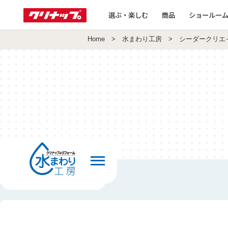
選ぶ・楽しむ
商品
ショールー
Home
>
水まわり工房
> シーダークリエ
前の画面へ戻る