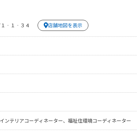
店舗地図を表示
町１‐１‐３４
、インテリアコーディネーター、福祉住環境コーディネーター