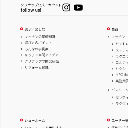
クリナップ公式アカウント
follow us!
選ぶ／楽しむ
商品
キッチンの基礎知識
キッチン
選び方のポイント
セント
みんなの事例集
ステデ
キッチン空間アイデア
ラクエ
クリナップの開発秘話
コルテ
リフォーム知識
セクシ
HIROM
業務用
バスルー
セレヴ
ラクヴ
ショールーム
ユーザー
ショールームを予約する
修理のご