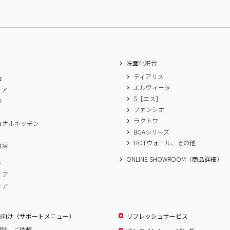
洗面化粧台
ティアリス
ロ
エルヴィータ
ィア
S［エス］
ラ
ファンシオ
ィ
ラクトワ
ョナルキッチン
BGAシリーズ
A
HOTウォール、その他
厨房
ONLINE SHOWROOM（商品詳細）
ム
ィア
ィア
様向け（サポートメニュー）
リフレッシュサービス
相談、ご依頼