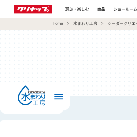
選ぶ・楽しむ
商品
ショールー
Home
>
水まわり工房
> シーダークリエ
前の画面へ戻る