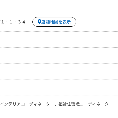
店舗地図を表示
町１‐１‐３４
、インテリアコーディネーター、福祉住環境コーディネーター