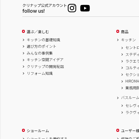
クリナップ公式アカウント
follow us!
選ぶ／楽しむ
商品
キッチンの基礎知識
キッチン
選び方のポイント
セント
みんなの事例集
ステデ
キッチン空間アイデア
ラクエ
クリナップの開発秘話
コルテ
リフォーム知識
セクシ
HIROM
業務用
バスルー
セレヴ
ラクヴ
ショールーム
ユーザー
ショールームを予約する
修理のご