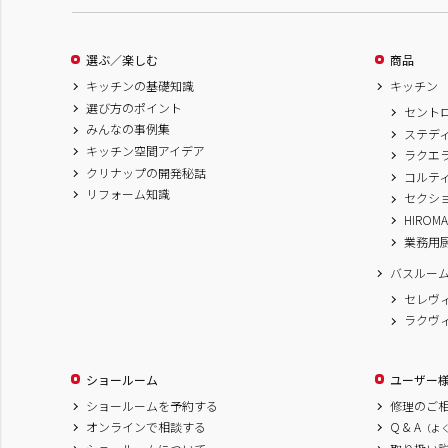
選ぶ／楽しむ
商品
キッチンの基礎知識
キッチン
選び方のポイント
セント
みんなの事例集
ステデ
キッチン空間アイデア
ラクエ
クリナップの開発秘話
コルテ
リフォーム知識
セクシ
HIROM
業務用
バスルー
セレヴ
ラクヴ
ショールーム
ユーザー
ショールームを予約する
修理のご
オンラインで相談する
Q & A
（よ