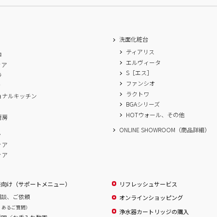
洗面化粧台
ティアリス
ロ
エルヴィータ
ィア
S［エス］
ラ
ファンシオ
ィ
ラクトワ
ョナルキッチン
BGAシリーズ
A
HOTウォール、その他
厨房
ONLINE SHOWROOM（商品詳細）
ム
ィア
ィア
様向け（サポートメニュー）
リフレッシュサービス
相談、ご依頼
オンラインショッピング
くあるご質問）
浄水器カートリッジの購入