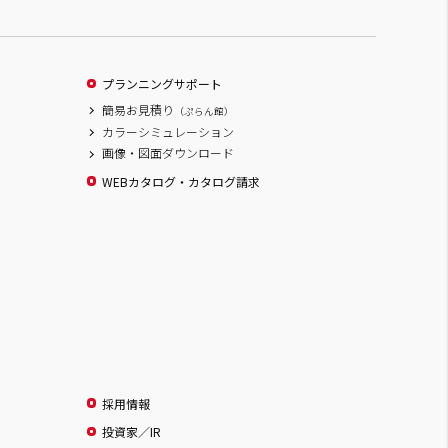
プランニングサポート
簡易お見積り
（ぷらん館）
カラーシミュレーション
画像・図面ダウンロード
WEBカタログ・カタログ請求
採用情報
投資家／IR