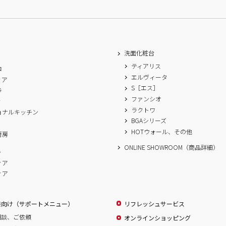
洗面化粧台
ティアリス
ロ
エルヴィータ
ィア
S［エス］
ラ
ファンシオ
ィ
ラクトワ
ョナルキッチン
BGAシリーズ
A
HOTウォール、その他
厨房
ONLINE SHOWROOM（商品詳細）
ム
ィア
ィア
様向け（サポートメニュー）
リフレッシュサービス
相談、ご依頼
オンラインショッピング