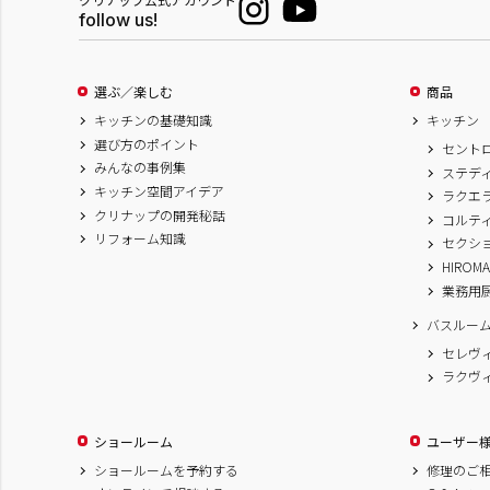
follow us!
選ぶ／楽しむ
商品
キッチンの基礎知識
キッチン
選び方のポイント
セント
みんなの事例集
ステデ
キッチン空間アイデア
ラクエ
クリナップの開発秘話
コルテ
リフォーム知識
セクシ
HIROM
業務用
バスルー
セレヴ
ラクヴ
ショールーム
ユーザー
ショールームを予約する
修理のご