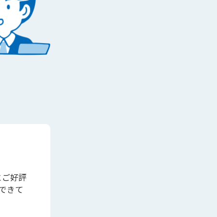
とご好評
できて