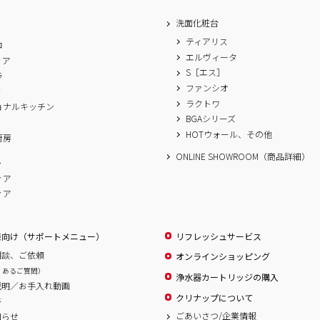
洗面化粧台
ティアリス
ロ
エルヴィータ
ィア
S［エス］
ラ
ファンシオ
ィ
ラクトワ
ョナルキッチン
BGAシリーズ
A
HOTウォール、その他
厨房
ONLINE SHOWROOM（商品詳細）
ム
ィア
ィア
様向け（サポートメニュー）
リフレッシュサービス
相談、ご依頼
オンラインショッピング
くあるご質問）
浄水器カートリッジの購入
説明／お手入れ動画
クリナップについて
書
ごあいさつ/企業情報
知らせ