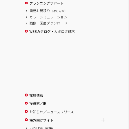
プランニングサポート
簡易お見積り
（ぷらん館）
カラーシミュレーション
画像・図面ダウンロード
WEBカタログ・カタログ請求
採用情報
投資家／IR
お知らせ／ニュースリリース
海外向けサイト
ENGLISH
（英語）