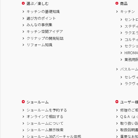
選ぶ／楽しむ
商品
キッチンの基礎知識
キッチン
選び方のポイント
セント
みんなの事例集
ステデ
キッチン空間アイデア
ラクエ
クリナップの開発秘話
コルテ
リフォーム知識
セクシ
HIROM
業務用
バスルー
セレヴ
ラクヴ
ショールーム
ユーザー
ショールームを予約する
修理のご
オンラインで相談する
Q & A
（よ
ショールームについて
取り扱い
ショールーム展示検索
取扱説明
ショールーム360°バーチャル体感
重要なお