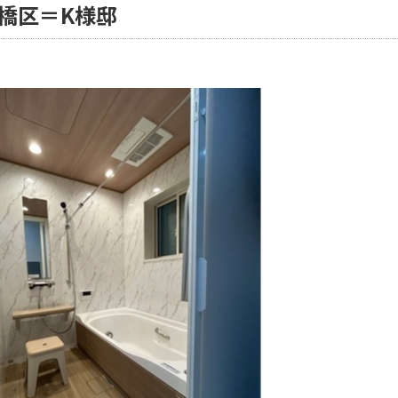
橋区＝K様邸