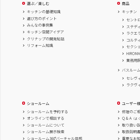
選ぶ／楽しむ
商品
キッチンの基礎知識
キッチン
選び方のポイント
セント
みんなの事例集
ステデ
キッチン空間アイデア
ラクエ
クリナップの開発秘話
コルテ
リフォーム知識
セクシ
HIROM
業務用
バスルー
セレヴ
ラクヴ
ショールーム
ユーザー
ショールームを予約する
修理のご
オンラインで相談する
Q & A
（よ
ショールームについて
取り扱い
ショールーム展示検索
取扱説明
ショールーム360°バーチャル体感
重要なお