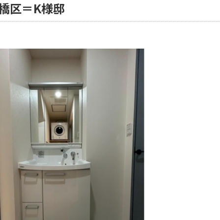
橋区＝K様邸