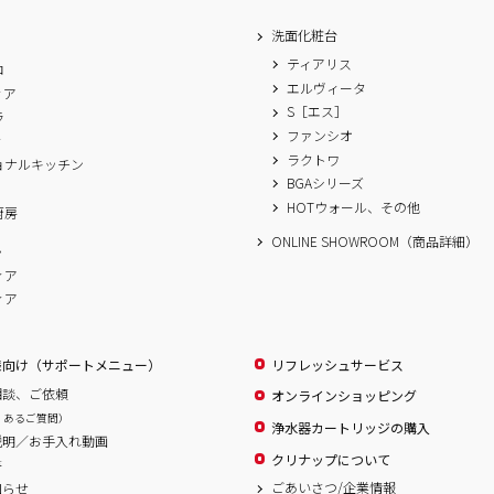
洗面化粧台
ティアリス
ロ
エルヴィータ
ィア
S［エス］
ラ
ファンシオ
ィ
ラクトワ
ョナルキッチン
BGAシリーズ
A
HOTウォール、その他
厨房
ONLINE SHOWROOM（商品詳細）
ム
ィア
ィア
様向け（サポートメニュー）
リフレッシュサービス
相談、ご依頼
オンラインショッピング
くあるご質問）
浄水器カートリッジの購入
説明／お手入れ動画
クリナップについて
書
ごあいさつ/企業情報
知らせ