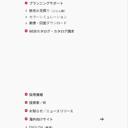
プランニングサポート
簡易お見積り
（ぷらん館）
カラーシミュレーション
画像・図面ダウンロード
WEBカタログ・カタログ請求
採用情報
投資家／IR
お知らせ／ニュースリリース
海外向けサイト
ENGLISH
（英語）