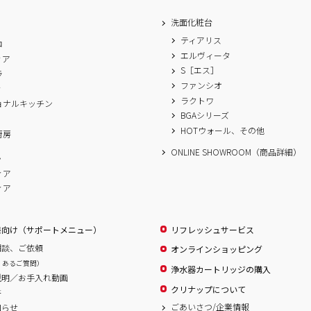
洗面化粧台
ティアリス
ロ
エルヴィータ
ィア
S［エス］
ラ
ファンシオ
ィ
ラクトワ
ョナルキッチン
BGAシリーズ
A
HOTウォール、その他
厨房
ONLINE SHOWROOM（商品詳細）
ム
ィア
ィア
様向け（サポートメニュー）
リフレッシュサービス
相談、ご依頼
オンラインショッピング
くあるご質問）
浄水器カートリッジの購入
説明／お手入れ動画
クリナップについて
書
ごあいさつ/企業情報
知らせ