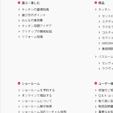
選ぶ／楽しむ
商品
キッチンの基礎知識
キッチン
選び方のポイント
セント
みんなの事例集
ステデ
キッチン空間アイデア
ラクエ
クリナップの開発秘話
コルテ
リフォーム知識
セクシ
HIROM
業務用
バスルー
セレヴ
ラクヴ
ショールーム
ユーザー
ショールームを予約する
修理のご
オンラインで相談する
Q & A
（よ
ショールームについて
取り扱い
ショールーム展示検索
取扱説明
ショールーム360°バーチャル体感
重要なお