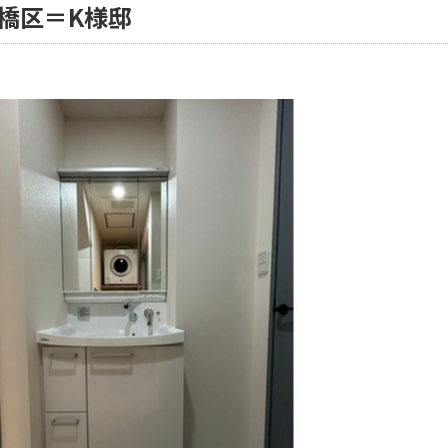
橋区＝K様邸