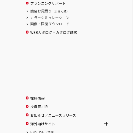
プランニングサポート
簡易お見積り
（ぷらん館）
カラーシミュレーション
画像・図面ダウンロード
WEBカタログ・カタログ請求
採用情報
投資家／IR
お知らせ／ニュースリリース
海外向けサイト
ENGLISH
（英語）