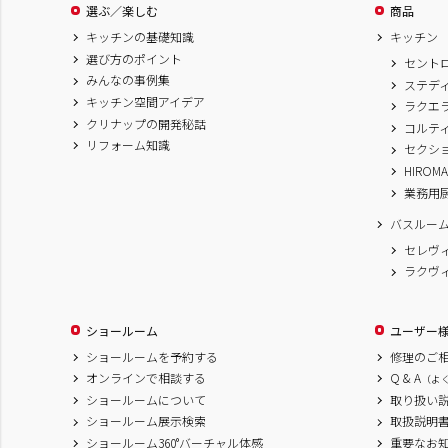
選ぶ／楽しむ
商品
キッチンの基礎知識
キッチン
選び方のポイント
セント
みんなの事例集
ステデ
キッチン空間アイデア
ラクエ
クリナップの開発秘話
コルテ
リフォーム知識
セクシ
HIROM
業務用
バスルー
セレヴ
ラクヴ
ショールーム
ユーザー
ショールームを予約する
修理のご
オンラインで相談する
Q & A
（よ
ショールームについて
取り扱い
ショールーム展示検索
取扱説明
ショールーム360°バーチャル体感
重要なお