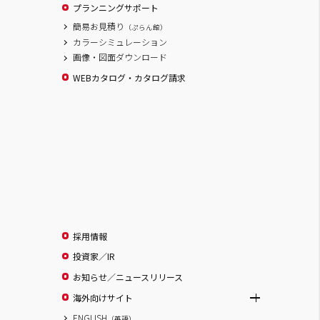
プランニングサポート
簡易お見積り
（ぷらん館）
カラーシミュレーション
画像・図面ダウンロード
WEBカタログ・カタログ請求
採用情報
投資家／IR
お知らせ／ニュースリリース
海外向けサイト
ENGLISH
（英語）